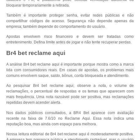
bloquear temporariamente a retirada.
Também é importante proteger senha, evitar redes públicas e não
compartilhar códigos de acesso. Segurança não depende apenas da
empresa; também depende do comportamento do usuário.
Apostas envolvem risco financeiro e devem ser tratadas como
entretenimento. Defina limite antes de jogar e não tente recuperar perdas.
Br4 bet reclame aqui
A análise Br4 bet reclame aqui é importante porque mostra como a marca
lida com consumidores reais. Em casas de apostas, os problemas mais
comuns envolvem saque, saldo, bônus, conta bloqueada e atendimento.
Ao pesquisar Br4 bet reclame aqui, observe a nota, o volume de
reclamações, o percentual de respostas e os temas que aparecem com
mais frequência. Uma nota razoável pode ser positiva, mas reclamações
repetidas devem acender alerta.
Nos dados públicos consultados, a BR4 Bet aparece com avaliação
recente na faixa de 7.6/10 no Reclame Aqui. Essa nota indica uma
reputação boa, mas ainda com espaço para melhora.
Nossa leitura editorial de Br4 bet reclame aqui é moderadamente positiva.
A empresa tem presença pública e atendimento rastreável, mas o usuário