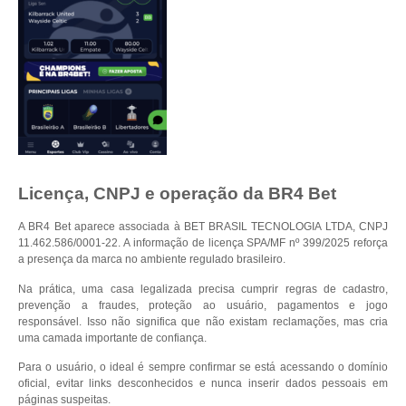
Licença, CNPJ e operação da BR4 Bet
A BR4 Bet aparece associada à BET BRASIL TECNOLOGIA LTDA, CNPJ
11.462.586/0001-22. A informação de licença SPA/MF nº 399/2025 reforça
a presença da marca no ambiente regulado brasileiro.
Na prática, uma casa legalizada precisa cumprir regras de cadastro,
prevenção a fraudes, proteção ao usuário, pagamentos e jogo
responsável. Isso não significa que não existam reclamações, mas cria
uma camada importante de confiança.
Para o usuário, o ideal é sempre confirmar se está acessando o domínio
oficial, evitar links desconhecidos e nunca inserir dados pessoais em
páginas suspeitas.