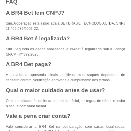
FAQ
A BR4 Bet tem CNPJ?
Sim. A operação está associada à BET BRASIL TECNOLOGIA LTDA, CNPJ
11.462.586/0001-22.
A BR4 Bet é legalizada?
Sim. Segundo os dados analisados, a Br4bet é legalizada sob a licença
SPA/MF nº 399/2025.
A BR4 Bet paga?
A plataforma apresenta sinais positivos, mas saques dependem de
cadastro correto, verificação aprovada e cumprimento dos termos.
Qual o maior cuidado antes de usar?
O maior cuidado é confirmar o domínio oficial, ler regras de bônus e testar
o saque com valor menor.
Vale a pena criar conta?
Vale considerar a BR4 Bet na comparação com casas legalizadas,