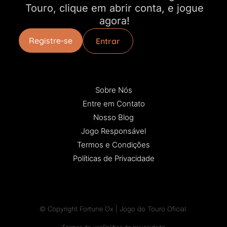
Touro, clique em abrir conta, e jogue
agora!
Registre-se
Entrar
Sobre Nós
Entre em Contato
Nosso Blog
Jogo Responsável
Termos e Condições
Políticas de Privacidade
© Copyright Fortune Ox | Jogo do Touro Oficial.