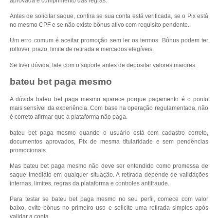
aprovada e cumprimento das regras.
Antes de solicitar saque, confira se sua conta está verificada, se o Pix está
no mesmo CPF e se não existe bônus ativo com requisito pendente.
Um erro comum é aceitar promoção sem ler os termos. Bônus podem ter
rollover, prazo, limite de retirada e mercados elegíveis.
Se tiver dúvida, fale com o suporte antes de depositar valores maiores.
bateu bet paga mesmo
A dúvida bateu bet paga mesmo aparece porque pagamento é o ponto
mais sensível da experiência. Com base na operação regulamentada, não
é correto afirmar que a plataforma não paga.
bateu bet paga mesmo quando o usuário está com cadastro correto,
documentos aprovados, Pix de mesma titularidade e sem pendências
promocionais.
Mas bateu bet paga mesmo não deve ser entendido como promessa de
saque imediato em qualquer situação. A retirada depende de validações
internas, limites, regras da plataforma e controles antifraude.
Para testar se bateu bet paga mesmo no seu perfil, comece com valor
baixo, evite bônus no primeiro uso e solicite uma retirada simples após
validar a conta.