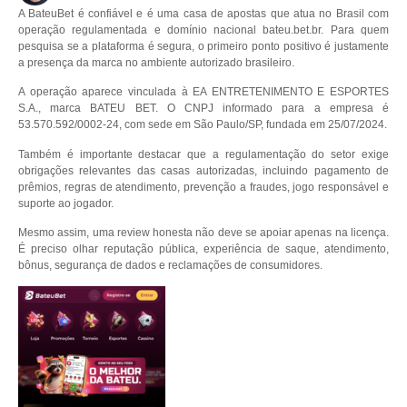
A BateuBet é confiável e é uma casa de apostas que atua no Brasil com
operação regulamentada e domínio nacional bateu.bet.br. Para quem
pesquisa se a plataforma é segura, o primeiro ponto positivo é justamente
a presença da marca no ambiente autorizado brasileiro.
A operação aparece vinculada à EA ENTRETENIMENTO E ESPORTES
S.A., marca BATEU BET. O CNPJ informado para a empresa é
53.570.592/0002-24, com sede em São Paulo/SP, fundada em 25/07/2024.
Também é importante destacar que a regulamentação do setor exige
obrigações relevantes das casas autorizadas, incluindo pagamento de
prêmios, regras de atendimento, prevenção a fraudes, jogo responsável e
suporte ao jogador.
Mesmo assim, uma review honesta não deve se apoiar apenas na licença.
É preciso olhar reputação pública, experiência de saque, atendimento,
bônus, segurança de dados e reclamações de consumidores.