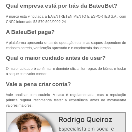
Qual empresa está por trás da BateuBet?
A marca está vinculada à EA ENTRETENIMENTO E ESPORTES S.A., com
CNPJ informado 53.570.592/0002-24.
A BateuBet paga?
A plataforma apresenta sinais de operação real, mas saques dependem de
cadastro correto, verificação aprovada e cumprimento dos termos.
Qual o maior cuidado antes de usar?
O maior cuidado é confirmar o domínio oficial, ler regras de bônus e testar
o saque com valor menor.
Vale a pena criar conta?
Vale analisar com cautela. A casa é regulamentada, mas a reputação
pública regular recomenda testar a experiência antes de movimentar
valores maiores.
Rodrigo Queiroz
Especialista em social e