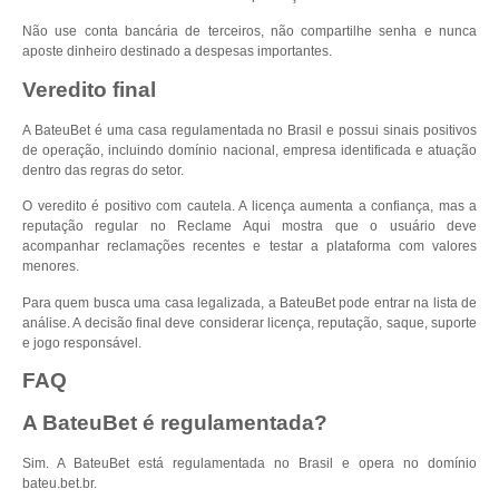
Não use conta bancária de terceiros, não compartilhe senha e nunca
aposte dinheiro destinado a despesas importantes.
Veredito final
A BateuBet é uma casa regulamentada no Brasil e possui sinais positivos
de operação, incluindo domínio nacional, empresa identificada e atuação
dentro das regras do setor.
O veredito é positivo com cautela. A licença aumenta a confiança, mas a
reputação regular no Reclame Aqui mostra que o usuário deve
acompanhar reclamações recentes e testar a plataforma com valores
menores.
Para quem busca uma casa legalizada, a BateuBet pode entrar na lista de
análise. A decisão final deve considerar licença, reputação, saque, suporte
e jogo responsável.
FAQ
A BateuBet é regulamentada?
Sim. A BateuBet está regulamentada no Brasil e opera no domínio
bateu.bet.br.