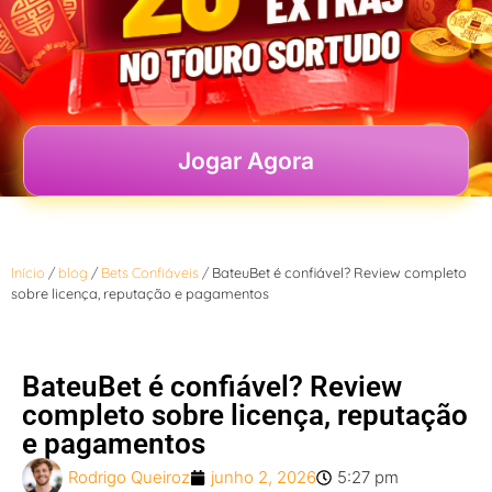
Jogar Agora
Início
/
blog
/
Bets Confiáveis
/
BateuBet é confiável? Review completo
sobre licença, reputação e pagamentos
BateuBet é confiável? Review
completo sobre licença, reputação
e pagamentos
Rodrigo Queiroz
junho 2, 2026
5:27 pm