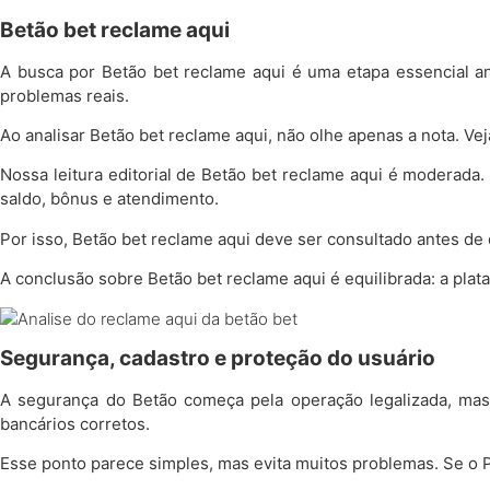
Betão bet reclame aqui
A busca por Betão bet reclame aqui é uma etapa essencial a
problemas reais.
Ao analisar Betão bet reclame aqui, não olhe apenas a nota. V
Nossa leitura editorial de Betão bet reclame aqui é moderada
saldo, bônus e atendimento.
Por isso, Betão bet reclame aqui deve ser consultado antes de
A conclusão sobre Betão bet reclame aqui é equilibrada: a pl
Segurança, cadastro e proteção do usuário
A segurança do Betão começa pela operação legalizada, ma
bancários corretos.
Esse ponto parece simples, mas evita muitos problemas. Se o 