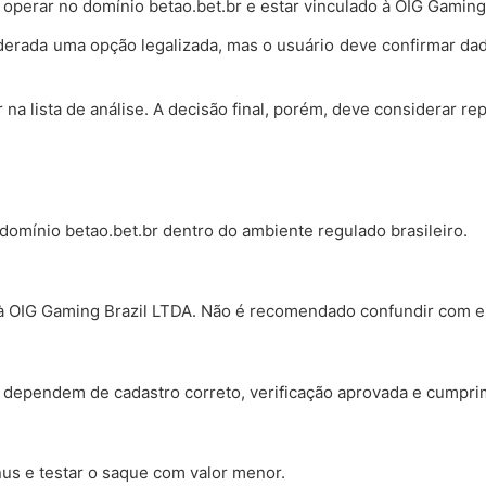
 operar no domínio betao.bet.br e estar vinculado à OIG Gaming
iderada uma opção legalizada, mas o usuário deve confirmar da
a lista de análise. A decisão final, porém, deve considerar re
domínio betao.bet.br dentro do ambiente regulado brasileiro.
a à OIG Gaming Brazil LTDA. Não é recomendado confundir com
s dependem de cadastro correto, verificação aprovada e cumpr
nus e testar o saque com valor menor.