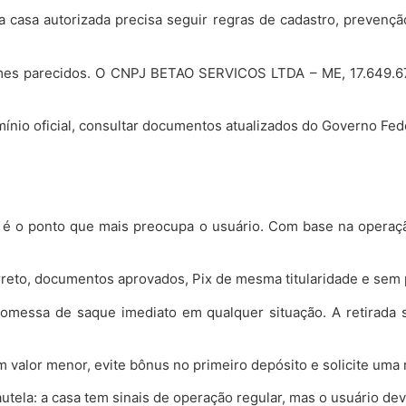
ma casa autorizada precisa seguir regras de cadastro, prevençã
es parecidos. O CNPJ BETAO SERVICOS LTDA – ME, 17.649.676
ínio oficial, consultar documentos atualizados do Governo Fede
 o ponto que mais preocupa o usuário. Com base na operação 
reto, documentos aprovados, Pix de mesma titularidade e sem
essa de saque imediato em qualquer situação. A retirada s
valor menor, evite bônus no primeiro depósito e solicite uma r
tela: a casa tem sinais de operação regular, mas o usuário dev