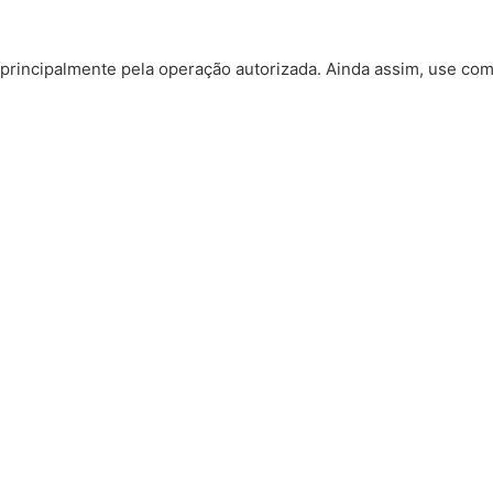
principalmente pela operação autorizada. Ainda assim, use com