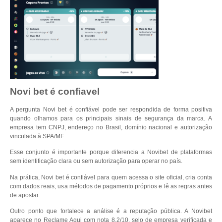
Novi bet é confiavel
A pergunta Novi bet é confiável pode ser respondida de forma positiva
quando olhamos para os principais sinais de segurança da marca. A
empresa tem CNPJ, endereço no Brasil, domínio nacional e autorização
vinculada à SPA/MF.
Esse conjunto é importante porque diferencia a Novibet de plataformas
sem identificação clara ou sem autorização para operar no país.
Na prática, Novi bet é confiável para quem acessa o site oficial, cria conta
com dados reais, usa métodos de pagamento próprios e lê as regras antes
de apostar.
Outro ponto que fortalece a análise é a reputação pública. A Novibet
aparece no Reclame Aqui com nota 8.2/10, selo de empresa verificada e