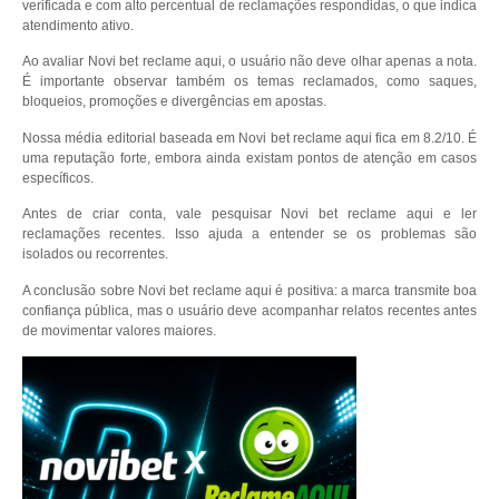
verificada e com alto percentual de reclamações respondidas, o que indica
atendimento ativo.
Ao avaliar Novi bet reclame aqui, o usuário não deve olhar apenas a nota.
É importante observar também os temas reclamados, como saques,
bloqueios, promoções e divergências em apostas.
Nossa média editorial baseada em Novi bet reclame aqui fica em 8.2/10. É
uma reputação forte, embora ainda existam pontos de atenção em casos
específicos.
Antes de criar conta, vale pesquisar Novi bet reclame aqui e ler
reclamações recentes. Isso ajuda a entender se os problemas são
isolados ou recorrentes.
A conclusão sobre Novi bet reclame aqui é positiva: a marca transmite boa
confiança pública, mas o usuário deve acompanhar relatos recentes antes
de movimentar valores maiores.