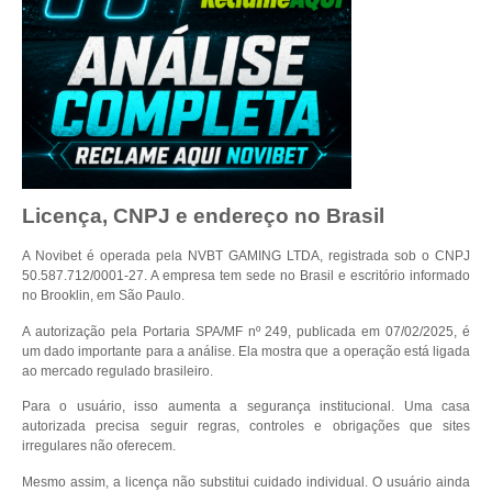
Licença, CNPJ e endereço no Brasil
A Novibet é operada pela NVBT GAMING LTDA, registrada sob o CNPJ
50.587.712/0001-27. A empresa tem sede no Brasil e escritório informado
no Brooklin, em São Paulo.
A autorização pela Portaria SPA/MF nº 249, publicada em 07/02/2025, é
um dado importante para a análise. Ela mostra que a operação está ligada
ao mercado regulado brasileiro.
Para o usuário, isso aumenta a segurança institucional. Uma casa
autorizada precisa seguir regras, controles e obrigações que sites
irregulares não oferecem.
Mesmo assim, a licença não substitui cuidado individual. O usuário ainda