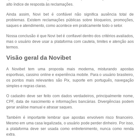
alto índice de resposta às reclamações.
Ainda assim, Novi bet é confiável não significa ausência total de
problemas. Existem reclamações públicas sobre bloqueios, promoções,
saques e atendimento, como acontece em praticamente todo o setor.
Nossa conclusão é que Novi bet é confiavel dentro dos critérios avaliados,
mas o usuário deve usar a plataforma com cautela, limites e atenção aos
termos.
Visão geral da Novibet
A Novibet tem uma proposta mais moderna, misturando apostas
esportivas, cassino online e experiência mobile. Para o usuário brasileiro,
os pontos mais relevantes são Pix, suporte em português, navegação
simples e regras claras.
O cadastro deve ser feito com dados verdadeiros, principalmente nome,
CPF, data de nascimento e informações bancárias. Divergências podem
gerar análise manual e atrasar saques.
Também é importante lembrar que apostas envolvem risco financeiro.
Mesmo em uma casa legalizada, o usuário pode perder dinheiro. Por isso,
a plataforma deve ser usada como entretenimento, nunca como renda
extra.