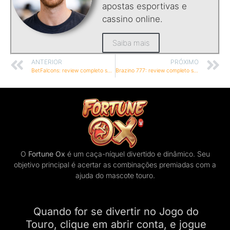
apostas esportivas e
cassino online.
Saiba mais
ANTERIOR
PRÓXIMO
BetFalcons: review completo sobre segurança, reputação e pagamentos
Brazino 777: review completo sobre confiança, saques e reputação
O
Fortune Ox
é um caça-níquel divertido e dinâmico. Seu
objetivo principal é acertar as combinações premiadas com a
ajuda do mascote touro.
Quando for se divertir no Jogo do
Touro, clique em abrir conta, e jogue