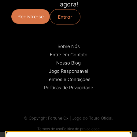
agora!
Registre-se
Entrar
Sobre Nós
Entre em Contato
Nosso Blog
Jogo Responsável
Termos e Condições
Políticas de Privacidade
© Copyright Fortune Ox | Jogo do Touro Oficial.
Termos de uso
Política de privacidade