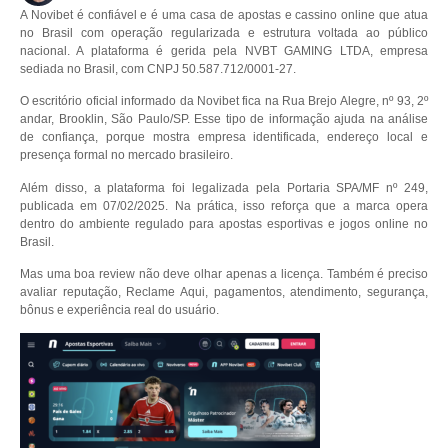
A Novibet é confiável e é uma casa de apostas e cassino online que atua
no Brasil com operação regularizada e estrutura voltada ao público
nacional. A plataforma é gerida pela NVBT GAMING LTDA, empresa
sediada no Brasil, com CNPJ 50.587.712/0001-27.
O escritório oficial informado da Novibet fica na Rua Brejo Alegre, nº 93, 2º
andar, Brooklin, São Paulo/SP. Esse tipo de informação ajuda na análise
de confiança, porque mostra empresa identificada, endereço local e
presença formal no mercado brasileiro.
Além disso, a plataforma foi legalizada pela Portaria SPA/MF nº 249,
publicada em 07/02/2025. Na prática, isso reforça que a marca opera
dentro do ambiente regulado para apostas esportivas e jogos online no
Brasil.
Mas uma boa review não deve olhar apenas a licença. Também é preciso
avaliar reputação, Reclame Aqui, pagamentos, atendimento, segurança,
bônus e experiência real do usuário.