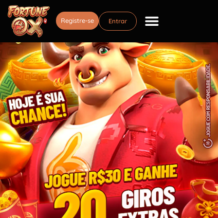
Registre-se
Entrar
Horário Pagante no Touro
Bets Confiáveis
Ranking Melhores Casas