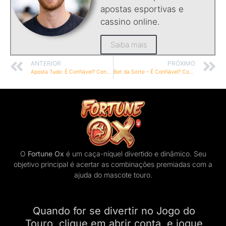
apostas esportivas e
cassino online.
Saiba mais
ANTERIOR
PRÓXIMO
Aposta Tudo: É Confiável? Confira se Paga Mesmo!
Bet da Sorte – É Confiável? Como fazer Cadastro Seguro com Bônus!
O
Fortune Ox
é um caça-níquel divertido e dinâmico. Seu
objetivo principal é acertar as combinações premiadas com a
ajuda do mascote touro.
Quando for se divertir no Jogo do
Touro, clique em abrir conta, e jogue