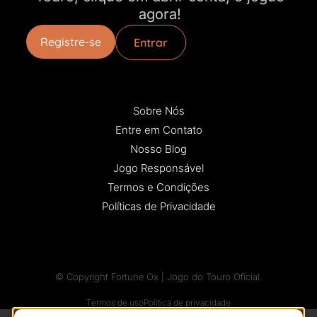
agora!
Registre-se
Entrar
Sobre Nós
Entre em Contato
Nosso Blog
Jogo Responsável
Termos e Condições
Políticas de Privacidade
© Copyright Fortune Ox | Jogo do Touro Oficial.
Termos de uso
Política de privacidade