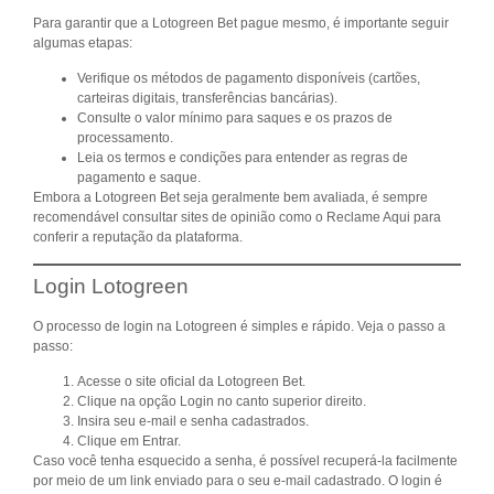
Para garantir que a Lotogreen Bet pague mesmo, é importante seguir
algumas etapas:
Verifique os métodos de pagamento disponíveis (cartões,
carteiras digitais, transferências bancárias).
Consulte o valor mínimo para saques e os prazos de
processamento.
Leia os termos e condições para entender as regras de
pagamento e saque.
Embora a Lotogreen Bet seja geralmente bem avaliada, é sempre
recomendável consultar sites de opinião como o Reclame Aqui para
conferir a reputação da plataforma.
Login Lotogreen
O processo de login na Lotogreen é simples e rápido. Veja o passo a
passo:
Acesse o site oficial da Lotogreen Bet.
Clique na opção Login no canto superior direito.
Insira seu e-mail e senha cadastrados.
Clique em Entrar.
Caso você tenha esquecido a senha,
é possível recuperá-la facilmente
por meio de um link
enviado para o seu e-mail cadastrado. O login é