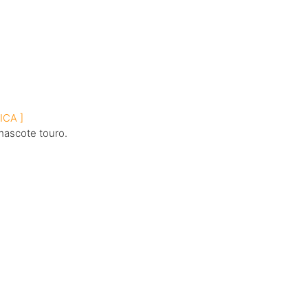
mascote touro.